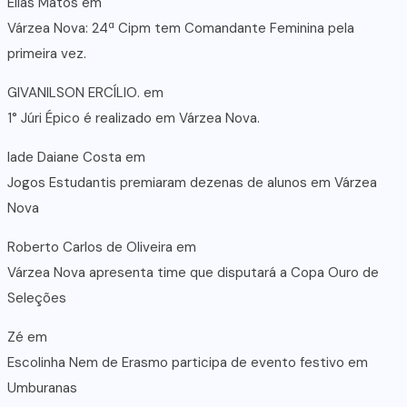
Elias Matos
em
Várzea Nova: 24ª Cipm tem Comandante Feminina pela
primeira vez.
GIVANILSON ERCÍLIO.
em
1° Júri Épico é realizado em Várzea Nova.
lade Daiane Costa
em
Jogos Estudantis premiaram dezenas de alunos em Várzea
Nova
Roberto Carlos de Oliveira
em
Várzea Nova apresenta time que disputará a Copa Ouro de
Seleções
Zé
em
Escolinha Nem de Erasmo participa de evento festivo em
Umburanas