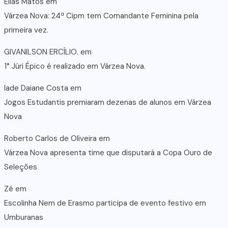
Elias Matos
em
Várzea Nova: 24ª Cipm tem Comandante Feminina pela
primeira vez.
GIVANILSON ERCÍLIO.
em
1° Júri Épico é realizado em Várzea Nova.
lade Daiane Costa
em
Jogos Estudantis premiaram dezenas de alunos em Várzea
Nova
Roberto Carlos de Oliveira
em
Várzea Nova apresenta time que disputará a Copa Ouro de
Seleções
Zé
em
Escolinha Nem de Erasmo participa de evento festivo em
Umburanas