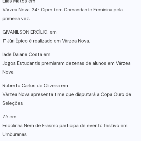
Elias Matos
em
Várzea Nova: 24ª Cipm tem Comandante Feminina pela
primeira vez.
GIVANILSON ERCÍLIO.
em
1° Júri Épico é realizado em Várzea Nova.
lade Daiane Costa
em
Jogos Estudantis premiaram dezenas de alunos em Várzea
Nova
Roberto Carlos de Oliveira
em
Várzea Nova apresenta time que disputará a Copa Ouro de
Seleções
Zé
em
Escolinha Nem de Erasmo participa de evento festivo em
Umburanas