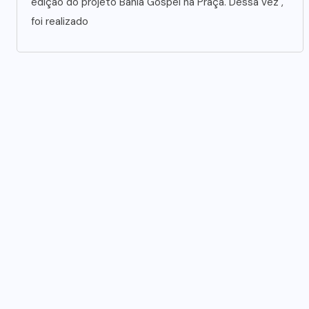
edição do projeto Bahia Gospel na Praça. Dessa vez ,
foi realizado