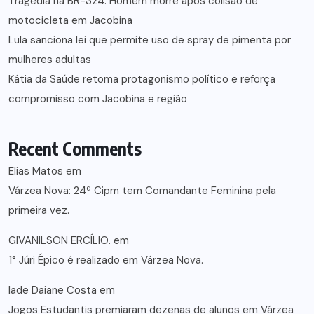
Tragédia na BR-324: Homem morre após colisão de
motocicleta em Jacobina
Lula sanciona lei que permite uso de spray de pimenta por
mulheres adultas
Kátia da Saúde retoma protagonismo político e reforça
compromisso com Jacobina e região
Recent Comments
Elias Matos
em
Várzea Nova: 24ª Cipm tem Comandante Feminina pela
primeira vez.
GIVANILSON ERCÍLIO.
em
1° Júri Épico é realizado em Várzea Nova.
lade Daiane Costa
em
Jogos Estudantis premiaram dezenas de alunos em Várzea