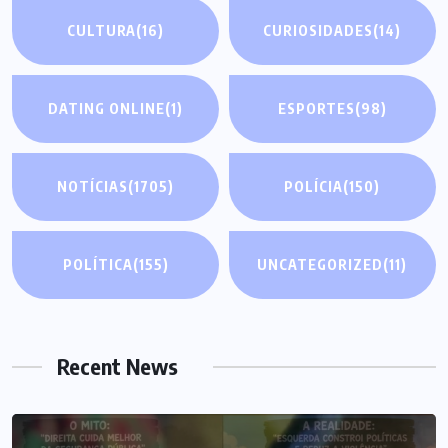
CULTURA
(16)
CURIOSIDADES
(14)
DATING ONLINE
(1)
ESPORTES
(98)
NOTÍCIAS
(1705)
POLÍCIA
(150)
POLÍTICA
(155)
UNCATEGORIZED
(11)
Recent News